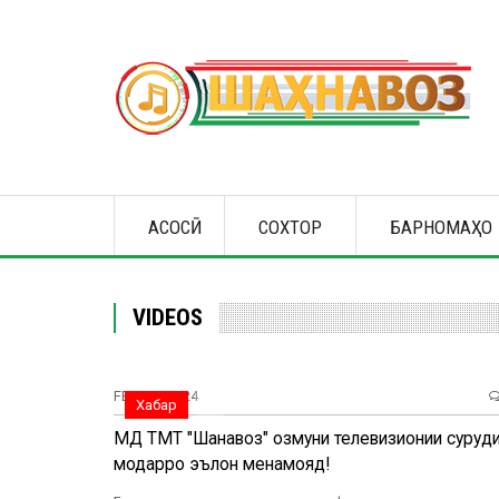
Skip
to
main
content
Main
АСОСӢ
СОХТОР
БАРНОМАҲО
navigation
VIDEOS
FEB, 02, 2024
Хабар
МД ТМТ "Шаҳнавоз" озмуни телевизионии суруд
модарро эълон менамояд!