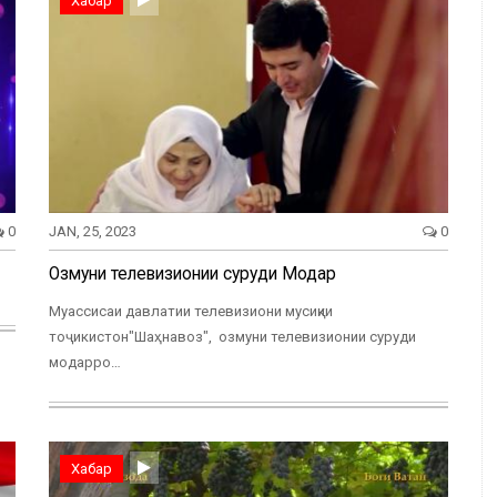
Хабар
0
JAN, 25, 2023
0
Озмуни телевизионии суруди Модар
Муассисаи давлатии телевизиони мусиқии
тоҷикистон"Шаҳнавоз", озмуни телевизионии суруди
модарро…
Хабар