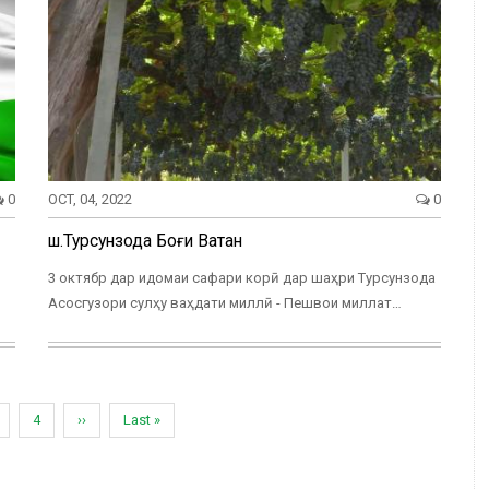
0
OCT, 04, 2022
0
ш.Турсунзода Боғи Ватан
3 октябр дар идомаи сафари корӣ дар шаҳри Турсунзода
Асосгузори сулҳу ваҳдати миллӣ - Пешвои миллат…
age
Page
4
Next
››
Last
Last »
page
page