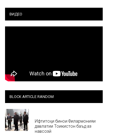
ВИДЕО
BLOCK ARTICLE RANDOM
Хабар
Ифтитоҳи бинои Филармонияи
давлатии Тоҷикистон баъд аз
навсозӣ