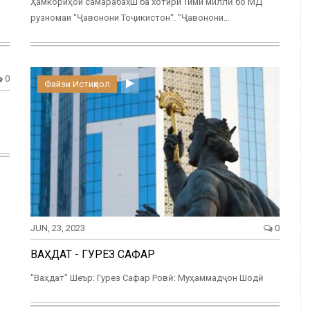
Ҳамкориҳои самарабахш ба хотири Тими миллӣ бо МД
…
рузномаи "Ҷавонони Тоҷикистон". "Ҷавонони…
0
Файзи Истиқлол
JUN, 23, 2023
0
ВАҲДАТ - ГУРЕЗ САФАР
"Ваҳдат" Шеър: Гурез Сафар Ровӣ: Муҳаммадҷон Шодӣ