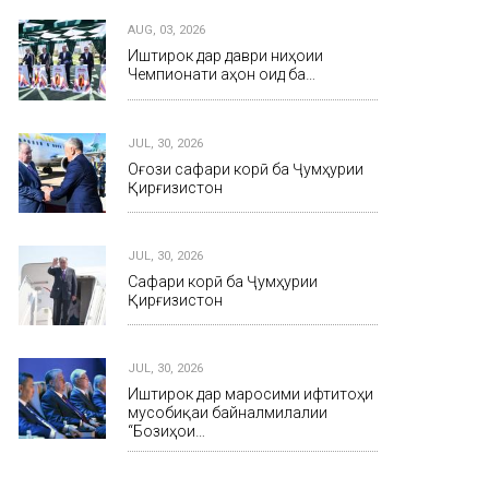
AUG, 03, 2026
Иштирок дар даври ниҳоии
Чемпионати ҷаҳон оид ба…
JUL, 30, 2026
Оғози сафари корӣ ба Ҷумҳурии
Қирғизистон
JUL, 30, 2026
Сафари корӣ ба Ҷумҳурии
Қирғизистон
JUL, 30, 2026
Иштирок дар маросими ифтитоҳи
мусобиқаи байналмилалии
“Бозиҳои…