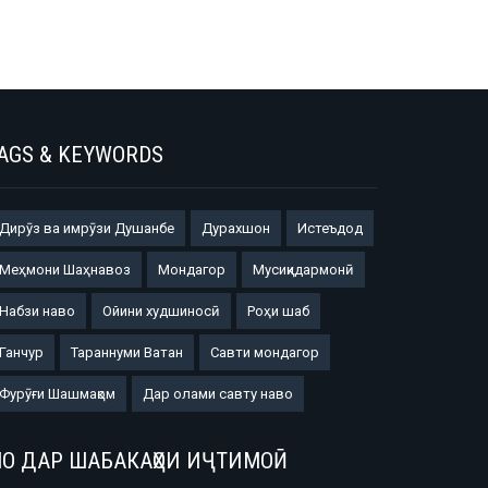
AGS & KEYWORDS
Дирӯз ва имрӯзи Душанбе
Дурахшон
Истеъдод
Меҳмони Шаҳнавоз
Мондагор
Мусиқидармонӣ
Набзи наво
Ойини худшиносӣ
Роҳи шаб
Ганчур
Тараннуми Ватан
Савти мондагор
Фурӯғи Шашмақом
Дар олами савту наво
О ДАР ШАБАКАҲОИ ИҶТИМОӢ