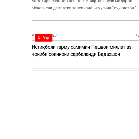
Ба хотири сазовор пешвоз гирифтани рузи модарон
Муассисаи давлатии телевизиони мусиқии Тоҷикистон "
AUG, 22, 2023
Хабар
Истиқболи гарму самимии Пешвои миллат аз
ҷониби сокинони сарбаланди Бадахшон