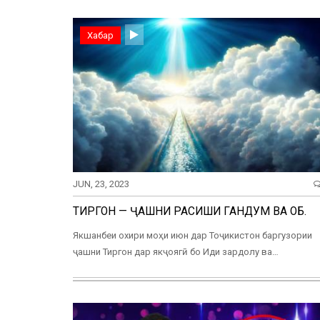
Хабар
JUN, 23, 2023
ТИРГОН — ҶАШНИ РАСИШИ ГАНДУМ ВА ОБ.
Якшанбеи охири моҳи июн дар Тоҷикистон баргузории
ҷашни Тиргон дар якҷоягӣ бо Иди зардолу ва…