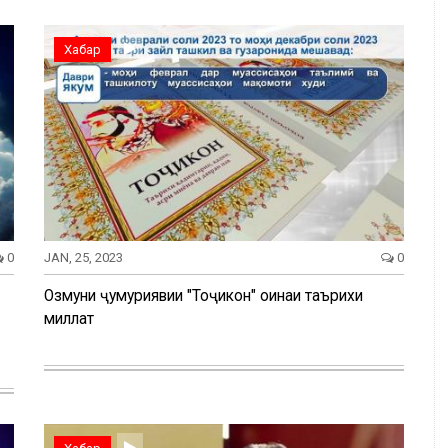
Хабар
0
JAN, 25, 2023
0
Озмуни ҷумҳуриявии "Тоҷикон" оинаи таърихи
миллат