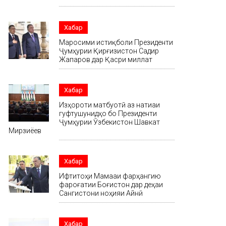
Хабар
Маросими истиқболи Президенти
Ҷумҳурии Қирғизистон Садир
Жапаров дар Қасри миллат
Хабар
Изҳороти матбуотӣ аз натиҷаи
гуфтушунидҳо бо Президенти
Ҷумҳурии Ӯзбекистон Шавкат
Мирзиёев
Хабар
Ифтитоҳи Маҷмааи фарҳангию
фароғатии Боғистон дар деҳаи
Сангистони ноҳияи Айнӣ
Хабар