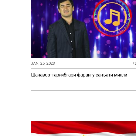
JAN, 25, 2023
Шаҳнавоз-тарғибгари фарҳангу санъати милли