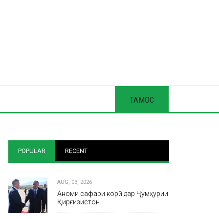
ТАМОС
POPULAR
RECENT
AUG, 03, 2026
Анҷоми сафари корӣ дар Ҷумҳурии
Қирғизистон