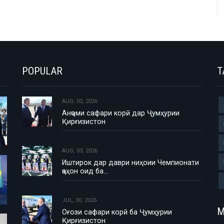
POPULAR
T
AUG, 03, 2026
Анҷоми сафари корӣ дар Ҷумҳурии
Қирғизистон
AUG, 03, 2026
Иштирок дар даври ниҳоии Чемпионати
ҷаҳон оид ба…
JUL, 30, 2026
М
Оғози сафари корӣ ба Ҷумҳурии
Қирғизистон