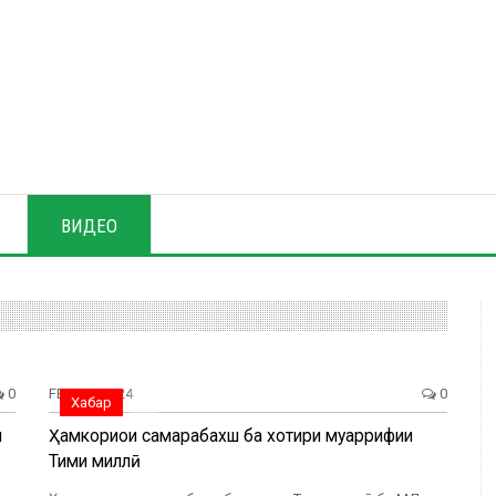
ВИДЕО
0
FEB, 02, 2024
0
Хабар
и
Ҳамкориҳои самарабахш ба хотири муаррифии
Тими миллӣ