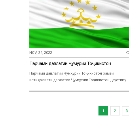
NOV, 24, 2022
Парчами давлатии Ҷумҳурии Тоҷикистон
Парчами давлатии Ҷумҳурии Тоҷикистон рамзи
истиқлолияти давлатии Ҷумҳурии Тоҷикистон , дустиву…
Pagination
Current
1
Page
2
P
3
page