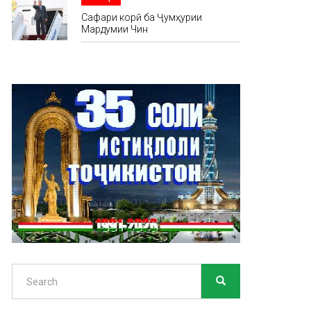
Сафари корӣ ба Ҷумҳурии
Мардумии Чин
Search
SEARCH
Search