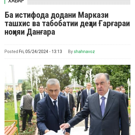
ХАБАР
Ба истифода додани Маркази
ташхис ва табобатии деҳаи Ғарғараи
ноҳияи Данғара
Posted
Fri, 05/24/2024 - 13:13
By
shahnavoz