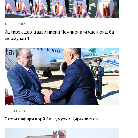
AUG, 03, 2026
Иштирок дар даври ниҳоии Чемпионати ҷаҳон оид ба
формулаи 1…
JUL, 30, 2026
Оғози сафари корӣ ба Ҷумҳурии Қирғизистон