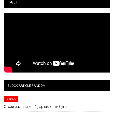
ВИДЕО
BLOCK ARTICLE RANDOM
Хабар
Оғози сафари корӣ дар вилояти Суғд