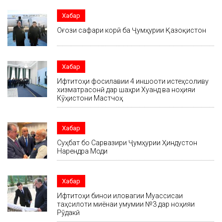
Хабар
Оғози сафари корӣ ба Ҷумҳурии Қазоқистон
Хабар
Ифтитоҳи фосилавии 4 иншооти истеҳсоливу
хизматрасонӣ дар шаҳри Хуҷанд ва ноҳияи
Кӯҳистони Мастчоҳ
Хабар
Суҳбат бо Сарвазири Ҷумҳурии Ҳиндустон
Нарендра Моди
Хабар
Ифтитоҳи бинои иловагии Муассисаи
таҳсилоти миёнаи умумии №3 дар ноҳияи
Рӯдакӣ