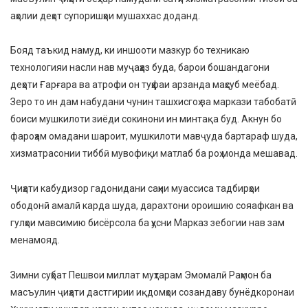
аҳолии деҳот супоришҳои мушаххас доданд.
Бояд таъкид намуд, ки иншооти мазкур бо техникаю
технологияи насли нав муҷаҳҳаз буда, барои бошандагони
деҳоти Ғарғара ва атрофи он туҳфаи арзанда маҳсуб меёбад.
Зеро то ин дам набудани чунин ташхисгоҳ ва маркази табобатӣ
боиси мушкилоти зиёди сокинони ин минтақа буд. Акнун бо
фароҳам омадани шароит, мушкилоти мавҷуда бартараф шуда,
хизматрасонии тиббӣ мувофиқи матлаб ба роҳ монда мешавад.
Ҷиҳати кабудизор гадонидани саҳни муассиса тадбирҳои
ободонӣ амалӣ карда шуда, дарахтони ороишию сояафкан ва
гулҳои мавсимию бисёрсола ба ҳусни Марказ зебогии нав зам
менамояд.
Зимни суҳбат Пешвои миллат муҳтарам Эмомалӣ Раҳмон ба
масъулин ҷиҳати дастгирии иқдомҳои созандаву бунёдкоронаи