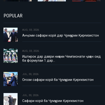
POPULAR
AUG, 03, 2026
Анҷоми сафари корӣ дар Ҷумҳурии Қирғизистон
AUG, 03, 2026
Иштирок дар даври ниҳоии Чемпионати ҷаҳон оид
ба формулаи 1 дар…
JUL, 30, 2026
Оғози сафари корӣ ба Ҷумҳурии Қирғизистон
JUL, 30, 2026
Сафари корӣ ба Ҷумҳурии Қирғизистон