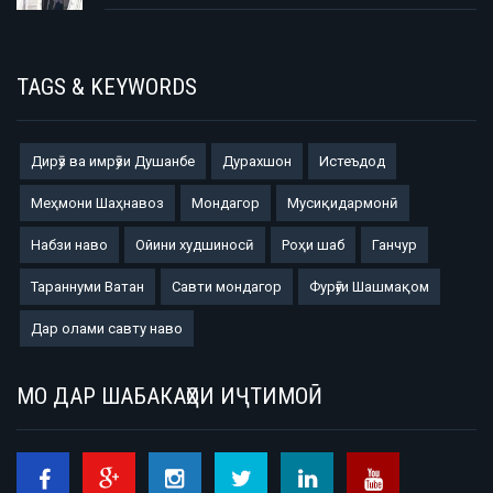
TAGS & KEYWORDS
Дирӯз ва имрӯзи Душанбе
Дурахшон
Истеъдод
Меҳмони Шаҳнавоз
Мондагор
Мусиқидармонӣ
Набзи наво
Ойини худшиносӣ
Роҳи шаб
Ганчур
Тараннуми Ватан
Савти мондагор
Фурӯғи Шашмақом
Дар олами савту наво
МО ДАР ШАБАКАҲОИ ИҶТИМОӢ