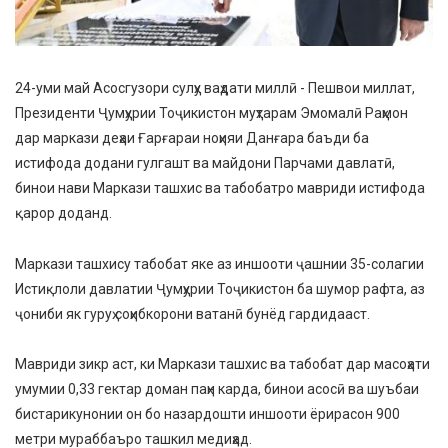
24-уми май Асосгузори сулҳу ваҳдати миллӣ - Пешвои миллат,
Президенти Ҷумҳурии Тоҷикистон муҳтарам Эмомалӣ Раҳмон
дар маркази деҳаи Ғарғараи ноҳияи Данғара баъди ба
истифода додани гулгашт ва майдони Парчами давлатӣ,
бинои нави Маркази ташхис ва табобатро мавриди истифода
қарор доданд.
Маркази ташхису табобат яке аз иншооти ҷашнии 35-солагии
Истиқлоли давлатии Ҷумҳурии Тоҷикистон ба шумор рафта, аз
ҷониби як гуруҳ соҳибкорони ватанӣ бунёд гардидааст.
Мавриди зикр аст, ки Маркази ташхис ва табобат дар масоҳати
умумии 0,33 гектар доман паҳн карда, бинои асосӣ ва шуъбаи
бистарикунонии он бо назардошти иншооти ёрирасон 900
метри мураббаъро ташкил медиҳад.