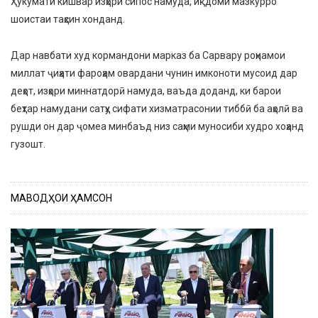
Ҳукумати кишвар изҳори сипос намуда, иқдоми мазкурро
шоистаи таҳсин хонданд.
Дар навбати худ кормандони марказ ба Сарвару роҳнамои
миллат ҷиҳати фароҳам овардани чунин имконоти мусоид дар
деҳот, изҳори миннатдорӣ намуда, ваъда доданд, ки барои
беҳтар намудани сатҳу сифати хизматрасонии тиббӣ ба аҳолӣ ва
рушди он дар ҷомеа минбаъд низ саҳми муносиби худро хоҳанд
гузошт.
МАВОДҲОИ ҲАМСОН