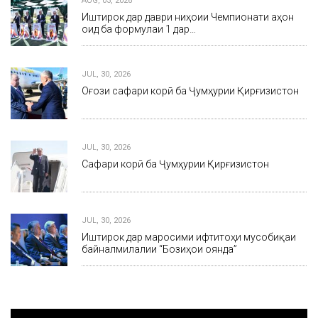
AUG, 03, 2026
Иштирок дар даври ниҳоии Чемпионати ҷаҳон
оид ба формулаи 1 дар…
JUL, 30, 2026
Оғози сафари корӣ ба Ҷумҳурии Қирғизистон
JUL, 30, 2026
Сафари корӣ ба Ҷумҳурии Қирғизистон
JUL, 30, 2026
Иштирок дар маросими ифтитоҳи мусобиқаи
байналмилалии “Бозиҳои оянда”