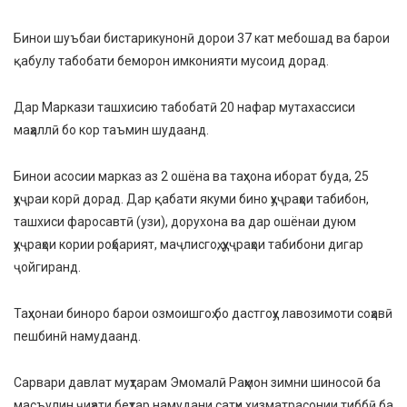
Бинои шуъбаи бистарикунонӣ дорои 37 кат мебошад ва барои
қабулу табобати беморон имконияти мусоид дорад.
Дар Маркази ташхисию табобатӣ 20 нафар мутахассиси
маҳаллӣ бо кор таъмин шудаанд.
Бинои асосии марказ аз 2 ошёна ва таҳхона иборат буда, 25
ҳуҷраи корӣ дорад. Дар қабати якуми бино ҳуҷраҳои табибон,
ташхиси фаросавтӣ (узи), дорухона ва дар ошёнаи дуюм
ҳуҷраҳои кории роҳбарият, маҷлисгоҳ, ҳуҷраҳои табибони дигар
ҷойгиранд.
Таҳхонаи биноро барои озмоишгоҳ бо дастгоҳу лавозимоти соҳавӣ
пешбинӣ намудаанд.
Сарвари давлат муҳтарам Эмомалӣ Раҳмон зимни шиносоӣ ба
масъулин ҷиҳати беҳтар намудани сатҳи хизматрасонии тиббӣ ба