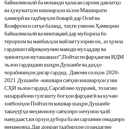
байналмилал
ӣ
ба
монанди
ҷ
аласаи
сарони
давлат
ҳ
о
ва
ҳ
укумат
ҳ
ои
кишвар
ҳ
ои
аъзои
Машварати
ҳ
амкор
ӣ
ва
тадбир
ҳ
ои
бовар
ӣ
дар
Осиё
ва
Конфронси
сат
ҳ
и
баланд
,
та
ҳ
ти
унвони
Ҳ
амкории
байналмилал
ӣ
ва
минта
қ
ав
ӣ
дар
мубориза
бо
тероризм
ва
манбаъ
ҳ
ои
мабла
ғ
гузории
он
,
аз
ҷ
умла
гардиши
ғ
айри
қ
онунии
маводи
мухаддир
ва
ҷ
иноят
ҳ
ои
муташаккил
”,
Пойтахти
фар
ҳ
ангии
ИДМ
эълон
гардидани
ша
ҳ
ри
Душанбе
ва
да
ҳҳ
о
чорабини
ҳ
ои
дигар
гардид
.
Давоми
сол
ҳ
ои
2020-
2021
Душанбе
-
кишвари
саё
ҳ
ии
кишвар
ҳ
ои
узви
С
Ҳ
И
эълон
гардид
.
Сарсабзию
хуррам
ӣ
,
тозагию
назаррабоии
гулгашту
бо
ғҳ
ои
фар
ҳ
анг
ӣ
ва
кучаю
хиёбон
ҳ
ои
Пойтахти
кишвар
ша
ҳ
ри
Душанбе
тава
ҷҷӯҳ
и
ме
ҳ
монону
саё
ҳ
онро
ончунон
ҷ
алб
намудааст
,
ки
орзуи
дубора
ба
ин
сарзамин
омаданро
менамоянд
.
Дар
доираи
тадбир
ҳ
ои
созандагию