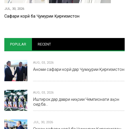
JUL, 30, 2026
Сафари корӣ ба Ҷумҳурии Қирғизистон
POPULAR
RECENT
AUG, 03, 2026
Анҷоми сафари корӣ дар Ҷумҳурии Қирғизистон
AUG, 03, 2026
Иштирок дар даври ниҳоии Чемпионати ҷаҳон
оид ба…
JUL, 30, 2026