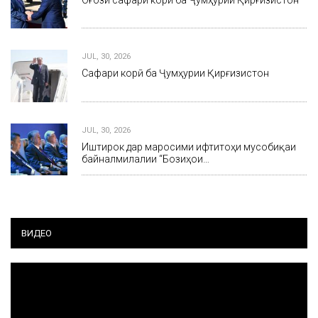
Оғози сафари корӣ ба Ҷумҳурии Қирғизистон
JUL, 30, 2026
Сафари корӣ ба Ҷумҳурии Қирғизистон
JUL, 30, 2026
Иштирок дар маросими ифтитоҳи мусобиқаи
байналмилалии “Бозиҳои…
ВИДЕО