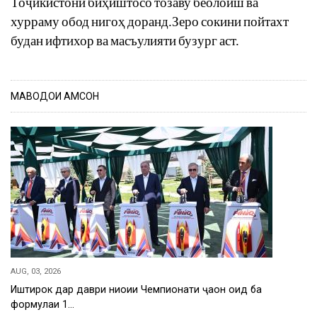
То
ҷ
икистони
би
ҳ
иштосо
тозаву
беолоиш
ва
хурраму
обод
ниго
ҳ
доранд
.
Зеро
сокини
пойтахт
будан
ифтихор
ва
масъулияти
бузург
аст
.
МАВОДҲОИ ҲАМСОН
AUG, 03, 2026
Иштирок дар даври ниҳоии Чемпионати ҷаҳон оид ба
формулаи 1…