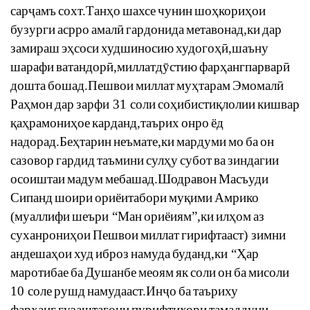
сар
ҷ
амъ
сохт
.
Тан
ҳ
о
шахсе
чунин
шо
ҳ
кори
ҳ
ои
бузурги
асрро
амал
ӣ
гардонида
метавонад
,
ки
дар
замираш
э
ҳ
соси
худшиносию
худого
ҳӣ
,
шаъну
шарафи
ватандор
ӣ
,
миллатд
ӯ
стию
фар
ҳ
ангпарвар
ӣ
дошта
бошад
.
Пешвои
миллат
му
ҳ
тарам
Эмомал
ӣ
Ра
ҳ
мон
дар
зарфи
31
соли
со
ҳ
ибисти
қ
лолии
кишвар
қ
а
ҳ
рамони
ҳ
ое
карданд
,
таърих
онро
ёд
надорад
.
Бе
ҳ
тарин
неъмате
,
ки
мардуми
мо
ба
он
сазовор
гардид
таъмини
сул
ҳ
у
субот
ва
зиндагии
осоиштаи
мадум
мебашад
.
Шодравон
Масъуди
Сипанд
шоири
ориёитабори
му
қ
ими
Амрико
(
муаллифи
шеъри
“
Ман
ориёиям
”,
ки
ил
ҳ
ом
аз
суханрони
ҳ
ои
Пешвои
миллат
гирифтааст
)
зимни
андеша
ҳ
ои
худ
иброз
намуда
буданд
,
ки
“
Ҳ
ар
маротибае
ба
Душанбе
меоям
як
соли
он
ба
мисоли
10
соле
рушд
намудааст
.
Ин
ҷ
о
ба
таъриху
фар
ҳ
анг
,
гузаштагони
пурифтихори
тамаддуни