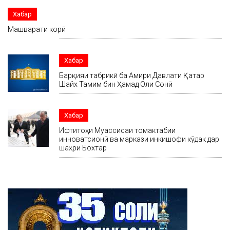
Хабар
Машварати корӣ
Хабар
Барқияи табрикӣ ба Амири Давлати Қатар
Шайх Тамим бин Ҳамад Оли Сонӣ
Хабар
Ифтитоҳи Муассисаи томактабии
инноватсионӣ ва маркази инкишофи кӯдак дар
шаҳри Бохтар