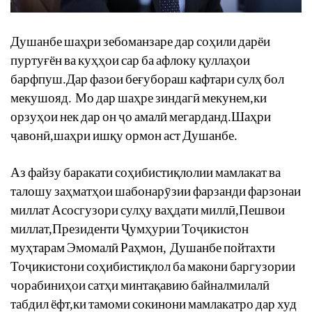
Душанбе
ша
ҳ
ри
зебоманзаре
дар
со
ҳ
или
дарёи
пурту
ғ
ён
ва
ку
ҳҳ
ои
сар
ба
афлоку
қ
улла
ҳ
ои
барфпуш
.
Дар
фазои
бе
ғ
убораш
кафтари
сул
ҳ
бол
мекушояд
.
Мо
дар
ша
ҳ
ре
зиндаг
ӣ
мекунем
,
ки
орзу
ҳ
ои
нек
дар
он
ҷ
о
амал
ӣ
мегарданд
.
Ша
ҳ
ри
ҷ
авон
ӣ
,
ша
ҳ
ри
иш
қ
у
ормон
аст
Душанбе
.
Аз
файзу
баракати
со
ҳ
ибисти
қ
лолии
мамлакат
ва
талошу
за
ҳ
мат
ҳ
ои
шабонар
ӯ
зии
фарзанди
фарзонаи
миллат
Асосгузори
сул
ҳ
у
ва
ҳ
дати
милл
ӣ
,
Пешвои
миллат
,
Президенти
Ҷ
ум
ҳ
урии
То
ҷ
икистон
му
ҳ
тарам
Эмомал
ӣ
Ра
ҳ
мон
,
Душанбе
пойтахти
То
ҷ
икистони
со
ҳ
ибисти
қ
лол
ба
макони
баргузории
чорабини
ҳ
ои
сат
ҳ
и
минта
қ
авию
байналмилал
ӣ
табдил
ёфт
,
ки
тамоми
сокинони
мамлакатро
дар
худ