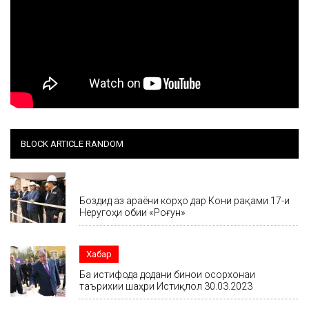
BLOCK ARTICLE RANDOM
Хабар
Боздид аз ҷараёни корҳо дар Кони рақами 17-и
Неругоҳи обии «Роғун»
Хабар
Ба истифода додани бинои осорхонаи
таърихии шаҳри Истиқлол 30.03.2023