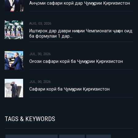
Анҷоми сафари корӣ дар Ҷумҳурии Қирғизистон
AUG, 03, 2026
Иштирок дар даври ниҳоии Чемпионати ҷаҳон оид
ба формулаи 1 дар…
JUL, 30, 2026
Оғози сафари корӣ ба Ҷумҳурии Қирғизистон
JUL, 30, 2026
Сафари корӣ ба Ҷумҳурии Қирғизистон
TAGS & KEYWORDS