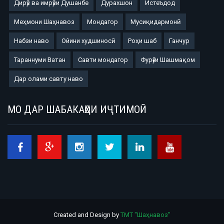
Дирӯз ва имрӯзи Душанбе
Дурахшон
Истеъдод
Меҳмони Шаҳнавоз
Мондагор
Мусиқидармонӣ
Набзи наво
Ойини худшиносӣ
Роҳи шаб
Ганчур
Тараннуми Ватан
Савти мондагор
Фурӯғи Шашмақом
Дар олами савту наво
МО ДАР ШАБАКАҲОИ ИҶТИМОӢ
Created and Design by
ТМТ "Шаҳнавоз"