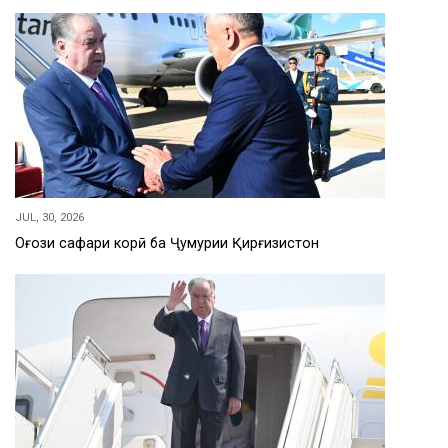
JUL, 30, 2026
Оғози сафари корӣ ба Ҷумҳурии Қирғизистон