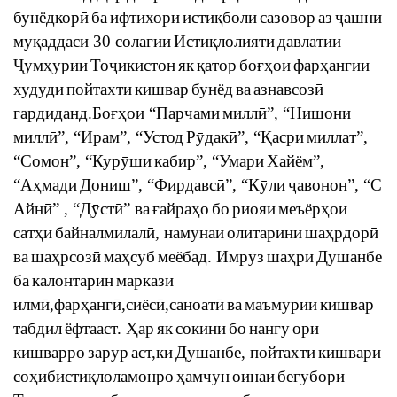
бунёдкор
ӣ
ба
ифтихори
исти
қ
бо
ли
сазовор
аз
ҷ
ашни
му
қ
аддаси
30
солагии
Исти
қ
лолияти
давлатии
Ҷ
ум
ҳ
урии
То
ҷ
икистон
як
қ
атор
бо
ғҳ
ои
фар
ҳ
ангии
худуди
пойтахти
кишвар
бунёд
ва
азнавсоз
ӣ
гардиданд
.
Бо
ғҳ
ои
“
Парчами
милл
ӣ
”, “
Нишони
милл
ӣ
”, “
Ирам
”, “
Устод
Р
ӯ
дак
ӣ
”, “
Қ
асри
миллат
”,
“
Сомон
”, “
Кур
ӯ
ш
и
кабир
”, “
Умари
Хайём
”,
“
А
ҳ
мади
Дониш
”, “
Фирдавс
ӣ
”, “
К
ӯ
ли
ҷ
авонон
”, “
С
Айн
ӣ
” , “
Д
ӯ
ст
ӣ
”
ва
ғ
айра
ҳ
о
бо
риояи
меъёр
ҳ
ои
сат
ҳ
и
байналмилал
ӣ
,
намунаи
олитарини
ша
ҳ
рдор
ӣ
ва
ша
ҳ
рсоз
ӣ
ма
ҳ
суб
меёбад
.
Имр
ӯ
з
ша
ҳ
ри
Душанбе
ба
калонтарин
маркази
илм
ӣ
,
фар
ҳ
анг
ӣ
,
сиёс
ӣ
,
саноат
ӣ
ва
маъмурии
кишвар
табдил
ёфтааст
.
Ҳ
ар
як
сокини
бо
нангу
ори
кишварро
зарур
аст
,
ки
Душанбе
,
пойтахти
кишвари
со
ҳ
ибисти
қ
лоламонро
ҳ
амчун
оинаи
бе
ғ
убори