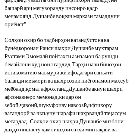
башар
ӣ
ар
ҷ
мегузоранду
инсонро
қ
адр
менамоянд
.
Душанбе
во
қ
еан
маркази
тамаддуни
ориёист
”.
Сол
ҳ
ои
охир
бо
тадбир
ҳ
ои
ватанд
ӯ
стона
ва
бунёдкоронаи
Раиси
ша
ҳ
ри
Душанбе
му
ҳ
тарам
Рустами
Эмомал
ӣ
пойтахти
азизамон
ба
рушди
бемайлони
худ
ноил
гардид
.
Тар
ҳ
и
нави
бино
ҳ
ои
исти
қ
оматию
маъмур
ӣ
,
ки
ифодагари
санъати
баланди
меъмор
ӣ
ва
ша
ҳ
рсозии
ниёгонамон
ма
ҳ
суб
меёбанд
,
қ
омат
афрохтанд
.
Душанбе
акнун
ша
ҳ
ри
афсонавиеро
мемонад
,
ки
дар
он
зебо
ӣ
,
ҷ
авон
ӣ
,
шукуфоиву
навсоз
ӣ
,
ифтихору
ватандор
ӣ
ва
шаъуну
шарафи
ша
ҳ
рванд
ӣ
та
ҷ
ассум
мегардад
.
Сол
ҳ
ои
охир
ша
ҳ
ри
Душанбе
мизбони
да
ҳҳ
о
нишасту
ҳ
амоиш
ҳ
ои
сат
ҳ
и
минта
қ
ав
ӣ
ва