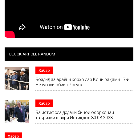
BLOCK ARTICLE RANDOM
Хабар
Боздид аз ҷараёни корҳо дар Кони рақами 17-и
Неругоҳи обии «Роғун»
Хабар
Ба истифода додани бинои осорхонаи
таърихии шаҳри Истиқлол 30.03.2023
Хабар