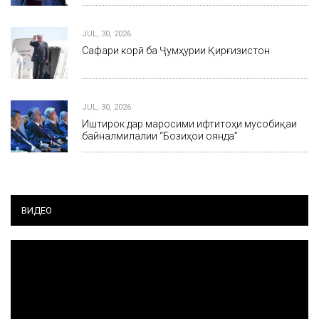
JUL, 30, 2026
Сафари корӣ ба Ҷумҳурии Қирғизистон
JUL, 30, 2026
Иштирок дар маросими ифтитоҳи мусобиқаи
байналмилалии “Бозиҳои оянда”
ВИДЕО