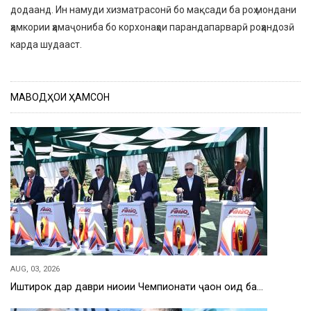
додаанд. Ин намуди хизматрасонӣ бо мақсади ба роҳ мондани
ҳамкории ҳамаҷониба бо корхонаҳои парандапарварӣ роҳандозӣ
карда шудааст.
МАВОДҲОИ ҲАМСОН
AUG, 03, 2026
Иштирок дар даври ниҳоии Чемпионати ҷаҳон оид ба…