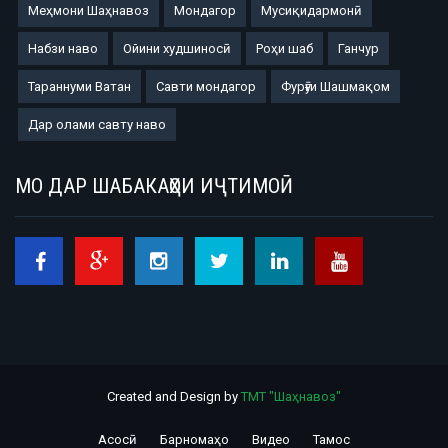
Меҳмони Шаҳнавоз
Мондагор
Мусиқидармонӣ
Набзи наво
Ойини худшиносӣ
Роҳи шаб
Ганчур
Тараннуми Ватан
Савти мондагор
Фурӯғи Шашмақом
Дар олами савту наво
МО ДАР ШАБАКАҲОИ ИҶТИМОӢ
Created and Design by
ТМТ "Шаҳнавоз"
Асосӣ
Барномаҳо
Видео
Тамос