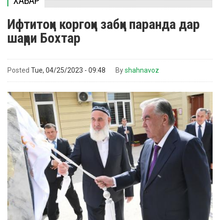
ХАБАР
Ифтитоҳи коргоҳи забҳи паранда дар
шаҳри Бохтар
Posted
Tue, 04/25/2023 - 09:48
By
shahnavoz