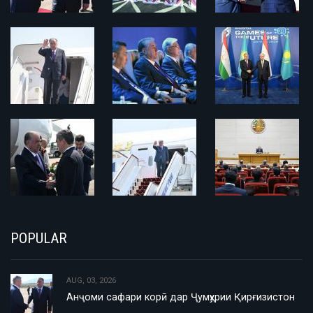
POPULAR
AUG, 03, 2026
Анҷоми сафари корӣ дар Ҷумҳурии Қирғизистон