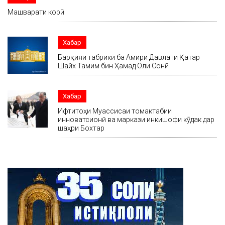
Машварати корӣ
Хабар
Барқияи табрикӣ ба Амири Давлати Қатар
Шайх Тамим бин Ҳамад Оли Сонӣ
Хабар
Ифтитоҳи Муассисаи томактабии
инноватсионӣ ва маркази инкишофи кӯдак дар
шаҳри Бохтар