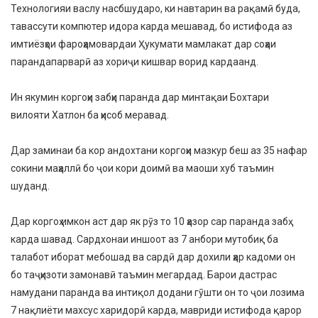
Технологияи васлу насбшударо, ки навтарин ва рақамӣ буда,
тавассути компютер идора карда мешавад, бо истифода аз
имтиёзҳои фароҳамовардаи Ҳукумати мамлакат дар соҳаи
парандапарварӣ аз хориҷи кишвар ворид кардаанд.
Ин якумин коргоҳи забҳи паранда дар минтақаи Бохтари
вилояти Хатлон ба ҳисоб меравад.
Дар заминаи ба кор андохтани коргоҳи мазкур беш аз 35 нафар
сокини маҳаллӣ бо ҷои кори доимӣ ва маоши хуб таъмин
шуданд.
Дар коргоҳ имкон аст дар як рӯз то 10 ҳазор сар паранда забҳ
карда шавад. Сардхонаи иншоот аз 7 анбори мутобиқ ба
талабот иборат мебошад ва сардӣ дар дохили ҳар кадоми он
бо таҷҳизоти замонавӣ таъмин мегардад. Барои дастрас
намудани паранда ва интиқол додани гӯшти он то ҷои лозима
7 нақлиёти махсус харидорӣ карда, мавриди истифода қарор