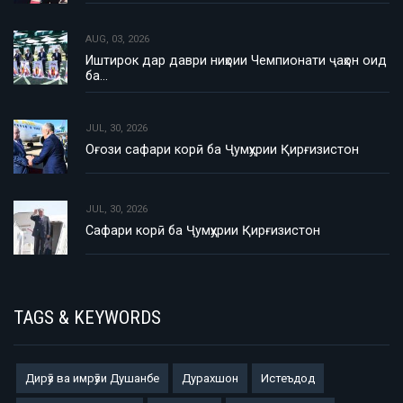
AUG, 03, 2026
Иштирок дар даври ниҳоии Чемпионати ҷаҳон оид
ба…
JUL, 30, 2026
Оғози сафари корӣ ба Ҷумҳурии Қирғизистон
JUL, 30, 2026
Сафари корӣ ба Ҷумҳурии Қирғизистон
TAGS & KEYWORDS
Дирӯз ва имрӯзи Душанбе
Дурахшон
Истеъдод