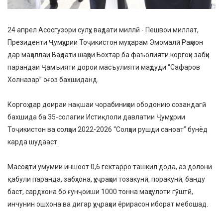
24 апрел Асосгузори сулҳу ваҳдати миллӣ - Пешвои миллат,
Президенти Ҷумҳурии Тоҷикистон муҳтарам Эмомалӣ Раҳмон
дар маҳаллаи Ваҳдати шаҳри Бохтар ба фаъолияти коргоҳи забҳи
парандаи Ҷамъияти дорои масъулияти маҳдуди “Сафаров
Холназар” оғоз бахшиданд.
Коргоҳ дар доираи нақшаи чорабиниҳои ободонию созандагӣ
бахшида ба 35-солагии Истиқлоли давлатии Ҷумҳурии
Тоҷикистон ва солҳои 2022-2026 “Солҳои рушди саноат” бунёд
карда шудааст.
Масоҳати умумии иншоот 0,6 гектарро ташкил дода, аз долони
қабули паранда, забҳхона, ҳуҷраҳои тозакунӣ, поракунӣ, банду
баст, сардхона бо ғунҷоиши 1000 тонна маҳсулоти гӯштӣ,
инчунин ошхона ва дигар ҳуҷраҳои ёрирасон иборат мебошад.