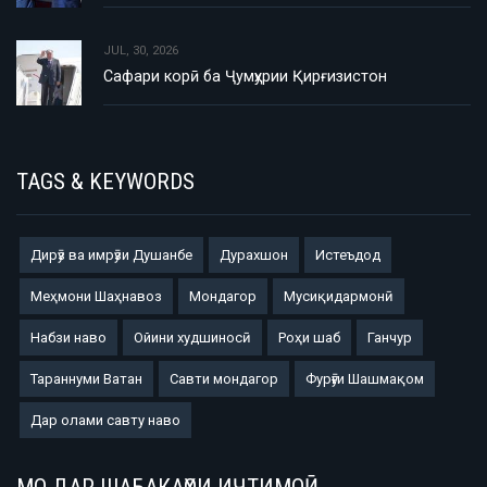
JUL, 30, 2026
Сафари корӣ ба Ҷумҳурии Қирғизистон
TAGS & KEYWORDS
Дирӯз ва имрӯзи Душанбе
Дурахшон
Истеъдод
Меҳмони Шаҳнавоз
Мондагор
Мусиқидармонӣ
Набзи наво
Ойини худшиносӣ
Роҳи шаб
Ганчур
Тараннуми Ватан
Савти мондагор
Фурӯғи Шашмақом
Дар олами савту наво
МО ДАР ШАБАКАҲОИ ИҶТИМОӢ