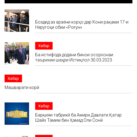
Хабар
Боздид аз ҷараёни корҳо дар Кони рақами 17-и
Неругоҳи обии «Роғун»
Хабар
Ба истифода додани бинои осорхонаи
таърихии шаҳри Истиқлол 30.03.2023
Хабар
Машварати корӣ
Хабар
Барқияи табрикӣ ба Амири Давлати Қатар
Шайх Тамим бин Ҳамад Оли Сонӣ