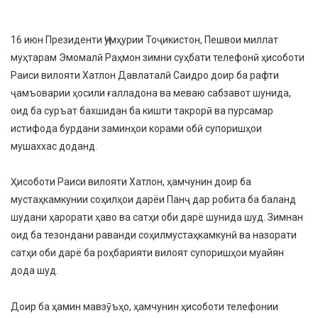
16 июн Президенти Ҷумҳурии Тоҷикистон, Пешвои миллат
муҳтарам Эмомалӣ Раҳмон зимни суҳбати телефонӣ ҳисоботи
Раиси вилояти Хатлон Давлаталӣ Саидро доир ба рафти
ҷамъоварии ҳосили ғалладона ва меваю сабзавот шунида,
оид ба суръат бахшидан ба кишти такрорӣ ва пурсамар
истифода бурдани заминҳои корами обӣ супоришҳои
мушаххас доданд.
Ҳисоботи Раиси вилояти Хатлон, ҳамчунин доир ба
мустаҳкамкунии соҳилҳои дарёи Панҷ дар робита ба баланд
шудани ҳарорати ҳаво ва сатҳи оби дарё шунида шуд. Зимнан
оид ба тезондани раванди соҳилмустаҳкамкунӣ ва назорати
сатҳи оби дарё ба роҳбарияти вилоят супоришҳои муайян
дода шуд.
Доир ба ҳамин мавзӯъҳо, ҳамчунин ҳисоботи телефонии