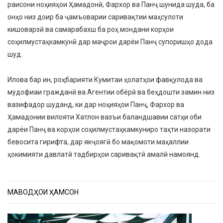
раисони ноҳияҳои Ҳамадонӣ, Фархор ва Панҷ шунида шуда, ба
онҳо низ доир ба ҷамъоварии саривақтии маҳсулоти
кишоварзӣ ва самарабахш ба роҳ мондани корҳои
соҳилмустаҳкамкунӣ дар маҷрои дарёи Панҷ супоришҳо дода
шуд.
Илова бар ин, роҳбарияти Кумитаи ҳолатҳои фавқулода ва
мудофиаи гражданӣ ва Агентии обёрӣ ва беҳдошти замин низ
вазифадор шуданд, ки дар ноҳияҳои Панҷ, Фархор ва
Ҳамадонии вилояти Хатлон вазъи баландшавии сатҳи оби
дарёи Панҷ ва корҳои соҳилмустаҳкамкуниро таҳти назорати
бевосита гирифта, дар якҷоягӣ бо мақомоти маҳаллии
ҳокимияти давлатӣ тадбирҳои саривақтӣ амалӣ намоянд.
МАВОДҲОИ ҲАМСОН