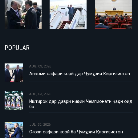
POPULAR
AUG, 03, 2026
Анҷоми сафари корӣ дар Ҷумҳурии Қирғизистон
AUG, 03, 2026
Иштирок дар даври ниҳоии Чемпионати ҷаҳон оид
ба…
JUL, 30, 2026
Оғози сафари корӣ ба Ҷумҳурии Қирғизистон