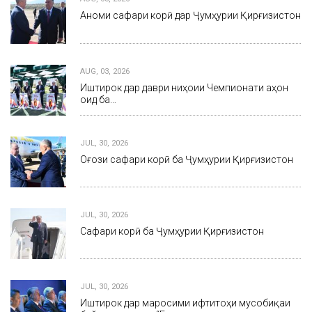
Анҷоми сафари корӣ дар Ҷумҳурии Қирғизистон
AUG, 03, 2026
Иштирок дар даври ниҳоии Чемпионати ҷаҳон
оид ба…
JUL, 30, 2026
Оғози сафари корӣ ба Ҷумҳурии Қирғизистон
JUL, 30, 2026
Сафари корӣ ба Ҷумҳурии Қирғизистон
JUL, 30, 2026
Иштирок дар маросими ифтитоҳи мусобиқаи