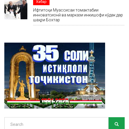
Хабар
Ифтитоҳи Муассисаи томактабии
инноватсионӣ ва маркази инкишофи кӯдак дар
шаҳри Бохтар
Search
SEARC
Search