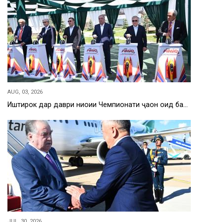
AUG, 03, 2026
Иштирок дар даври ниҳоии Чемпионати ҷаҳон оид ба…
JUL, 30, 2026