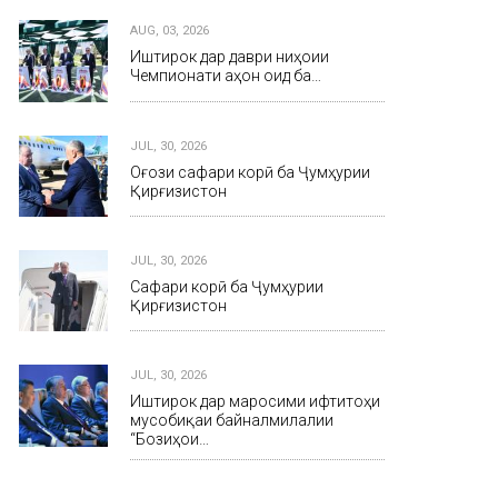
AUG, 03, 2026
Иштирок дар даври ниҳоии
Чемпионати ҷаҳон оид ба…
JUL, 30, 2026
Оғози сафари корӣ ба Ҷумҳурии
Қирғизистон
JUL, 30, 2026
Сафари корӣ ба Ҷумҳурии
Қирғизистон
JUL, 30, 2026
Иштирок дар маросими ифтитоҳи
мусобиқаи байналмилалии
“Бозиҳои…