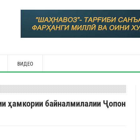
ВИДЕО
тии ҳамкории байналмилалии Ҷопон