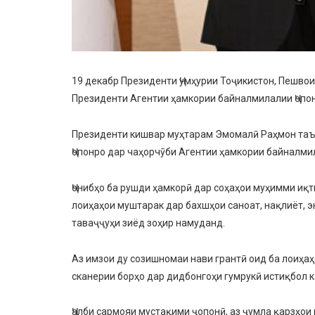
19 декабр Президенти Ҷумҳурии Тоҷикистон, Пешво
Президенти Агентии ҳамкории байналмилалии Ҷопон
Президенти кишвар муҳтарам Эмомалӣ Раҳмон таък
Ҷопонро дар чаҳорчӯби Агентии ҳамкории байналмил
Ҷонибҳо ба рушди ҳамкорӣ дар соҳаҳои муҳимми иқт
лоиҳаҳои муштарак дар бахшҳои саноат, нақлиёт, 
таваҷҷуҳи зиёд зоҳир намуданд.
Аз имзои ду созишномаи нави грантӣ оид ба лоиҳаҳ
сканерии борҳо дар дидбонгоҳи гумрукӣ истиқбол 
Ҷалби сармояи мустақими ҷопонӣ, аз ҷумла қарзҳои 