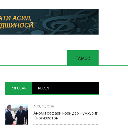
ТАМОС
POPULAR
RECENT
AUG, 03, 2026
Анҷоми сафари корӣ дар Ҷумҳурии
Қирғизистон