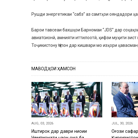
Рушди энергетикаи “сабз” аз самтҳои ояндадори ҳ
Барои тавсеаи бахшҳои Барномаи “JDS” дар соҳаҳои
авиатсионӣ, амнияти иттилоотӣ, ҳифзи муҳити зист
Тоҷикистону Ҷопон дар кишвари мо изҳори ҳавасман
МАВОДҲОИ ҲАМСОН
AUG, 03, 2026
JUL, 30, 2026
Иштирок дар даври ниҳоии
Оғози сафар
Чемпионати ҷаҳон оид ба
Қирғизисто