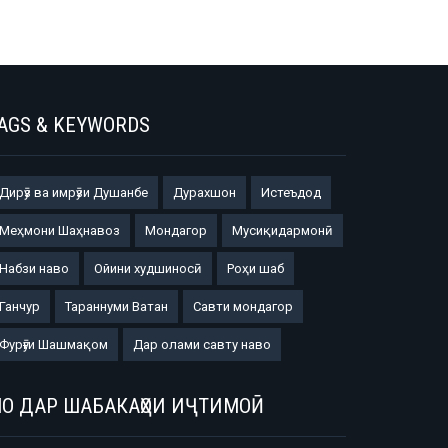
AGS & KEYWORDS
Дирӯз ва имрӯзи Душанбе
Дурахшон
Истеъдод
Меҳмони Шаҳнавоз
Мондагор
Мусиқидармонӣ
Набзи наво
Ойини худшиносӣ
Роҳи шаб
Ганчур
Тараннуми Ватан
Савти мондагор
Фурӯғи Шашмақом
Дар олами савту наво
О ДАР ШАБАКАҲОИ ИҶТИМОӢ