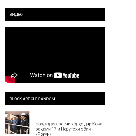
ВИДЕО
BLOCK ARTICLE RANDOM
Хабар
Боздид аз ҷараёни корҳо дар Кони
рақами 17-и Неругоҳи обии
«Роғун»