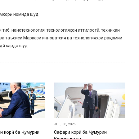
амкорӣ номида шуд.
 тиб, нанотехнология, технологияҳои иттилоотӣ, техникаи
 ва таъсиси Маркази инноватсия ва технологияҳои рақамии
дӣ карда шуд.
JUL, 30, 2026
и корӣ ба Ҷумҳурии
Сафари корӣ ба Ҷумҳурии
н
Қирғизистон