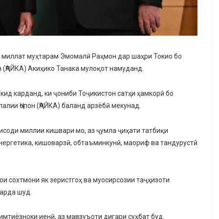
и миллат муҳтарам Эмомалӣ Раҳмон дар шаҳри Токио бо
 (ҶАЙКА) Акиҳико Танака мулоқот намуданд.
ид карданд, ки ҷониби Тоҷикистон сатҳи ҳамкорӣ бо
алии Ҷопон (ҶАЙКА) баланд арзёбӣ мекунад.
исоди миллии кишвари мо, аз ҷумла ҷиҳати татбиқи
энергетика, кишоварзӣ, обтаъминкунӣ, маориф ва тандурустӣ
ои сохтмони як зеристгоҳ ва муосирсозии таҷҳизоти
карда шуд.
имтиёзноки иенӣ, аз мавзуъоти дигари суҳбат буд.