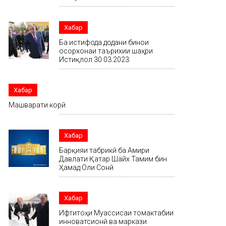
Хабар
Ба истифода додани бинои
осорхонаи таърихии шаҳри
Истиқлол 30.03.2023
Хабар
Машварати корӣ
Хабар
Барқияи табрикӣ ба Амири
Давлати Қатар Шайх Тамим бин
Ҳамад Оли Сонӣ
Хабар
Ифтитоҳи Муассисаи томактабии
инноватсионӣ ва маркази