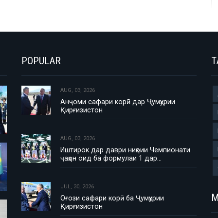
POPULAR
T
AUG, 03, 2026
Анҷоми сафари корӣ дар Ҷумҳурии
Қирғизистон
AUG, 03, 2026
Иштирок дар даври ниҳоии Чемпионати
ҷаҳон оид ба формулаи 1 дар…
JUL, 30, 2026
М
Оғози сафари корӣ ба Ҷумҳурии
Қирғизистон