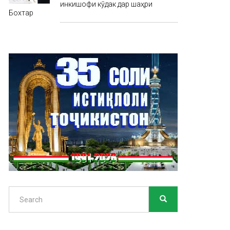
инкишофи кӯдак дар шаҳри
Бохтар
Search
SEARCH
Search