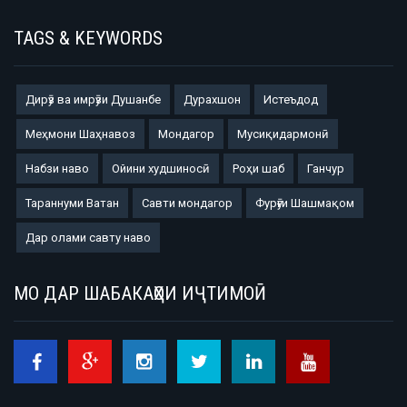
TAGS & KEYWORDS
Дирӯз ва имрӯзи Душанбе
Дурахшон
Истеъдод
Меҳмони Шаҳнавоз
Мондагор
Мусиқидармонӣ
Набзи наво
Ойини худшиносӣ
Роҳи шаб
Ганчур
Тараннуми Ватан
Савти мондагор
Фурӯғи Шашмақом
Дар олами савту наво
МО ДАР ШАБАКАҲОИ ИҶТИМОӢ