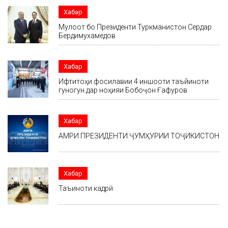
Хабар
Мулоқот бо Президенти Туркманистон Сердар
Бердимухамедов
Хабар
Ифтитоҳи фосилавии 4 иншооти таъйиноти
гуногун дар ноҳияи Бобоҷон Ғафуров
Хабар
АМРИ ПРЕЗИДЕНТИ ҶУМҲУРИИ ТОҶИКИСТОН
Хабар
Таъиноти кадрӣ