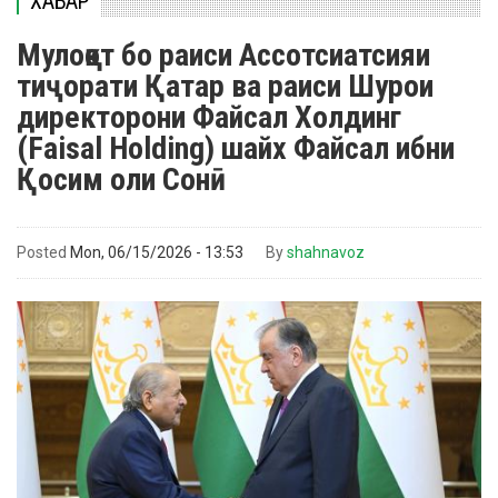
ХАБАР
Мулоқот бо раиси Ассотсиатсияи
тиҷорати Қатар ва раиси Шурои
директорони Файсал Холдинг
(Faisal Holding) шайх Файсал ибни
Қосим оли Сонӣ
Posted
Mon, 06/15/2026 - 13:53
By
shahnavoz