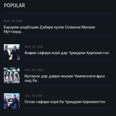
POPULAR
AUG, 09, 2026
Барқияи шодбошии Дабири кулли Созмони Милали
Муттаҳид…
AUG, 03, 2026
Анҷоми сафари корӣ дар Ҷумҳурии Қирғизистон
AUG, 03, 2026
Иштирок дар даври ниҳоии Чемпионати ҷаҳон
оид ба…
JUL, 30, 2026
Оғози сафари корӣ ба Ҷумҳурии Қирғизистон