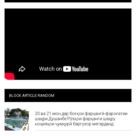
BLOCK ARTICLE RANDOM
20 ва 21 июн дар боғҳои фарҳангӣ-фароғатии
шаҳри Душанбе Рӯзҳои фарҳанги шаҳру
ноҳияҳои ҷумҳурӣ баргузор мегарданд.