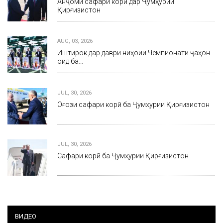
Анҷоми сафари корӣ дар Ҷумҳурии
Қирғизистон
AUG, 03, 2026
Иштирок дар даври ниҳоии Чемпионати ҷаҳон
оид ба…
JUL, 30, 2026
Оғози сафари корӣ ба Ҷумҳурии Қирғизистон
JUL, 30, 2026
Сафари корӣ ба Ҷумҳурии Қирғизистон
ВИДЕО