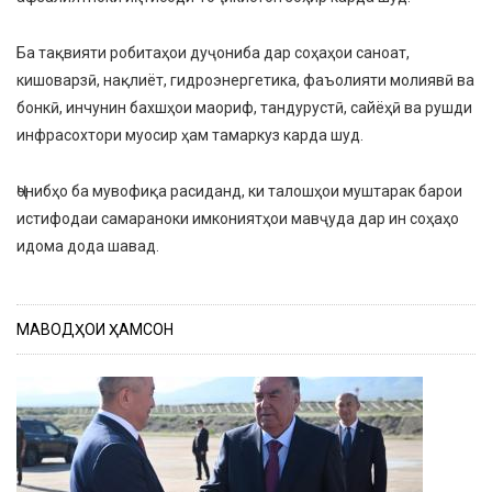
Ба тақвияти робитаҳои дуҷониба дар соҳаҳои саноат,
кишоварзӣ, нақлиёт, гидроэнергетика, фаъолияти молиявӣ ва
бонкӣ, инчунин бахшҳои маориф, тандурустӣ, сайёҳӣ ва рушди
инфрасохтори муосир ҳам тамаркуз карда шуд.
Ҷонибҳо ба мувофиқа расиданд, ки талошҳои муштарак барои
истифодаи самараноки имкониятҳои мавҷуда дар ин соҳаҳо
идома дода шавад.
МАВОДҲОИ ҲАМСОН