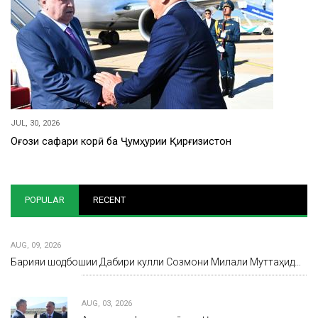
JUL, 30, 2026
Оғози сафари корӣ ба Ҷумҳурии Қирғизистон
POPULAR
RECENT
AUG, 09, 2026
Барқияи шодбошии Дабири кулли Созмони Милали Муттаҳид…
AUG, 03, 2026