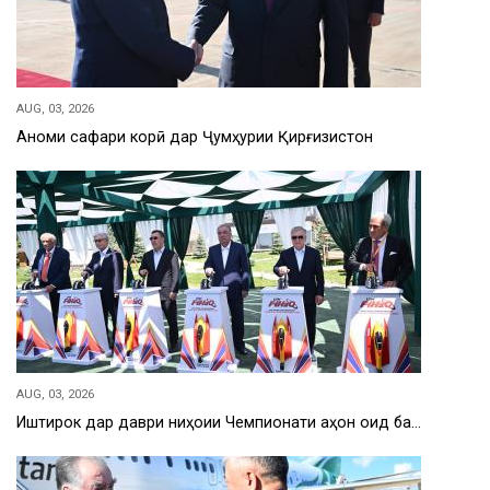
AUG, 03, 2026
Анҷоми сафари корӣ дар Ҷумҳурии Қирғизистон
AUG, 03, 2026
Иштирок дар даври ниҳоии Чемпионати ҷаҳон оид ба…