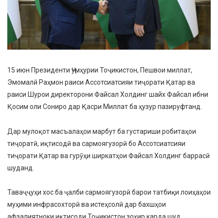
15 июн Президенти Ҷумҳурии Тоҷикистон, Пешвои миллат,
Эмомалӣ Раҳмон раиси Ассотсиатсияи тиҷорати Қатар ва
раиси Шурои директорони Файсал Холдинг шайх Файсал ибни
Қосим оли Сониро дар Қасри Миллат ба ҳузур пазируфтанд.
Дар мулоқот масъалаҳои марбут ба густариши робитаҳои
тиҷоратӣ, иқтисодӣ ва сармоягузорӣ бо Ассотсиатсияи
тиҷорати Қатар ва гурӯҳи ширкатҳои Файсал Холдинг баррасӣ
шуданд.
Таваҷҷуҳи хос ба ҷалби сармоягузорӣ барои татбиқи лоиҳаҳои
муҳими инфрасохторӣ ва истеҳсолӣ дар бахшҳои
афзалиятноки иқтисоди Тоҷикистон зоҳир карда шуд.