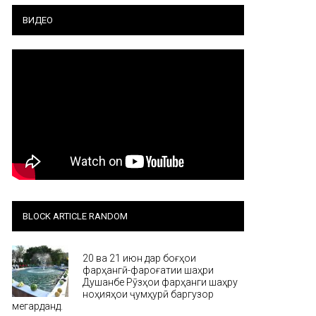
ВИДЕО
BLOCK ARTICLE RANDOM
20 ва 21 июн дар боғҳои
фарҳангӣ-фароғатии шаҳри
Душанбе Рӯзҳои фарҳанги шаҳру
ноҳияҳои ҷумҳурӣ баргузор
мегарданд.