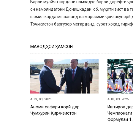
Барои муайян кардани номзадҳо барои дарёфти ҷои
он намояндагони Донишкадаи об, муҳити зист ва 
шомил карда мешаванд ва маросими ҷоизасупорӣ д
Тоҷикистон баргузор мегарданд, сурат хоҳад гириф
МАВОДҲОИ ҲАМСОН
AUG, 03, 2026
AUG, 03, 2026
Анҷоми сафари корӣ дар
Иштирок дар
Ҷумҳурии Қирғизистон
Чемпионати 
формулаи 1