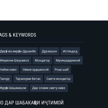
AGS & KEYWORDS
Дирӯз ва имрӯзи Душанбе
Дурахшон
Истеъдод
Меҳмони Шаҳнавоз
Мондагор
Мусиқидармонӣ
Набзи наво
Ойини худшиносӣ
Роҳи шаб
Ганчур
Тараннуми Ватан
Савти мондагор
Фурӯғи Шашмақом
Дар олами савту наво
О ДАР ШАБАКАҲОИ ИҶТИМОӢ