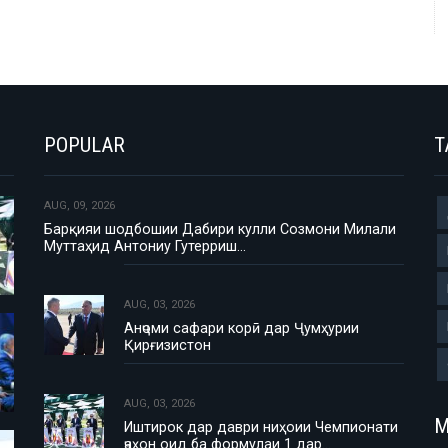
POPULAR
T
AUG, 09, 2026
Барқияи шодбошии Дабири кулли Созмони Милали
Муттаҳид Антониу Гутерриш…
AUG, 03, 2026
Анҷоми сафари корӣ дар Ҷумҳурии
Қирғизистон
AUG, 03, 2026
М
Иштирок дар даври ниҳоии Чемпионати
ҷаҳон оид ба формулаи 1 дар…