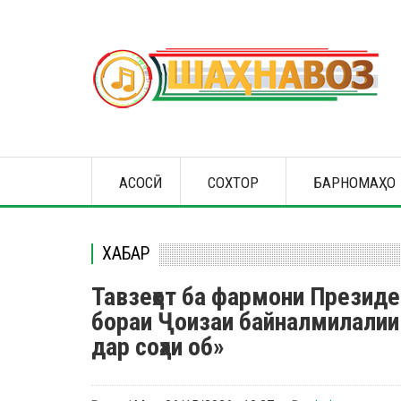
Skip
to
main
content
Main
АСОСӢ
СОХТОР
БАРНОМАҲО
navigation
ХАБАР
Тавзеҳот ба фармони Президе
бораи Ҷоизаи байналмилалии
дар соҳаи об»