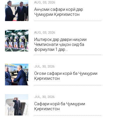
AUG, 03, 2026
Анҷоми сафари корӣ дар
Ҷумҳурии Қирғизистон
AUG, 03, 2026
Иштирок дар даври ниҳоии
Чемпионати ҷаҳон оид ба
формулаи 1 дар…
JUL, 30, 2026
Оғози сафари корӣ ба Ҷумҳурии
Қирғизистон
JUL, 30, 2026
Сафари корӣ ба Ҷумҳурии
Қирғизистон