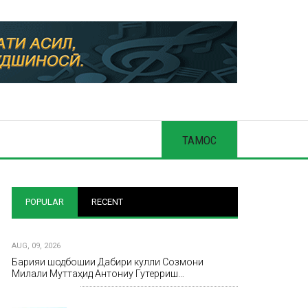
ТАМОС
POPULAR
RECENT
AUG, 09, 2026
Барқияи шодбошии Дабири кулли Созмони
Милали Муттаҳид Антониу Гутерриш…