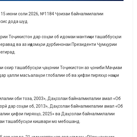
 15 июни соли 2026, №1184 Ҷоизаи байналмилалии
сис дода шуд.
ии Тоҷикистон дар соҳаи об идомаи мантиқии ташаббусҳои
меравад ва аз иқдомҳои дурбинонаи Президенти Ҷумҳурии
егирад.
лаи охир ташаббусҳои ҷаҳонии Тоҷикистон аз ҷониби Маҷмаи
ар ҳалли масъалаҳои глобалии об ва ҳифзи пиряхҳо нақши
лалии оби тоза, 2003», Даҳсолаи байналмилалии амал «Об
орӣ дар соҳаи об, 2013», Даҳсолаи байналмилалии амал «Об
лалии ҳифзи пиряхҳо, 2025» ва Даҳсолаи байналмилалии
лаи ташаббусҳои кишвари мо мебошанд.
5 сар карда, 21-уми марти ҳар сол ҳамчун «Рӯзи ҷаҳонии