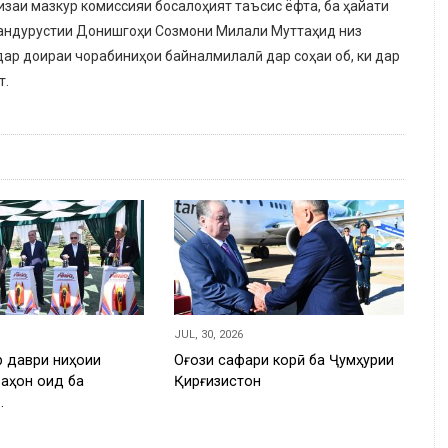
заи мазкур комиссияи босалоҳият таъсис ёфта, ба ҳайати
тандурустии Донишгоҳи Созмони Милали Муттаҳид низ
ар доираи чорабиниҳои байналмилалӣ дар соҳаи об, ки дар
т.
JUL, 30, 2026
 даври ниҳоии
Оғози сафари корӣ ба Ҷумҳурии
ҷаҳон оид ба
Қирғизистон
…