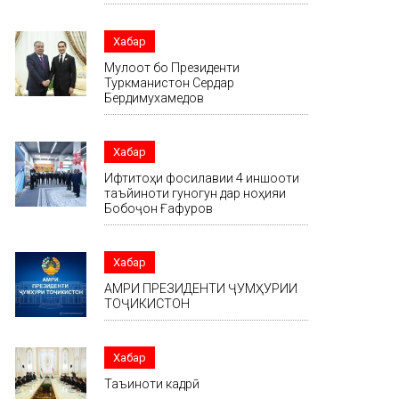
Хабар
Мулоқот бо Президенти
Туркманистон Сердар
Бердимухамедов
Хабар
Ифтитоҳи фосилавии 4 иншооти
таъйиноти гуногун дар ноҳияи
Бобоҷон Ғафуров
Хабар
АМРИ ПРЕЗИДЕНТИ ҶУМҲУРИИ
ТОҶИКИСТОН
Хабар
Таъиноти кадрӣ