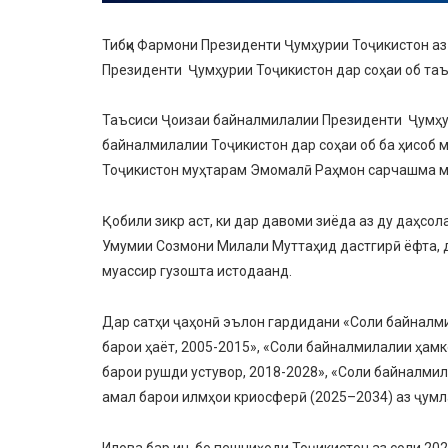
Тибқи Фармони Президенти Ҷумҳурии Тоҷикистон аз
Президенти Ҷумҳурии Тоҷикистон дар соҳаи об таъ
Таъсиси Ҷоизаи байналмилалии Президенти Ҷумҳур
байналмилалии Тоҷикистон дар соҳаи об ба ҳисоб 
Тоҷикистон муҳтарам Эмомалӣ Раҳмон сарчашма м
Қобили зикр аст, ки дар давоми зиёда аз ду даҳсо
Умумии Созмони Милали Муттаҳид дастгирӣ ёфта, д
муассир гузошта истодаанд.
Дар сатҳи ҷаҳонӣ эълон гардидани «Соли байналми
барои ҳаёт, 2005-2015», «Соли байналмилалии ҳамк
барои рушди устувор, 2018-2028», «Соли байналми
амал барои илмҳои криосферӣ (2025–2034) аз ҷум
Илова бар ин, бо пешниҳоди Тоҷикистон аз соли 202