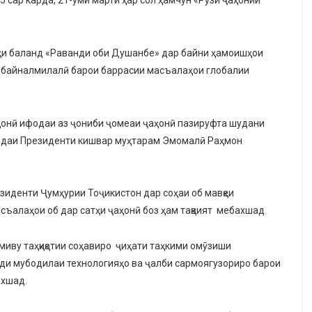
тҳи баланд «Раванди оби Душанбе» дар байни ҳамоишҳои
и байналмилалӣ барои баррасии масъалаҳои глобалии
ҳонӣ ифодаи аз ҷониби ҷомеаи ҷаҳонӣ пазируфта шудани
андаи Президенти кишвар муҳтарам Эмомалӣ Раҳмон
иденти Ҷумҳурии Тоҷикистон дар соҳаи об мавқеи
съалаҳои об дар сатҳи ҷаҳонӣ боз ҳам тақвият мебахшад.
лмиву таҳқиқотии соҳавиро ҷиҳати таҳкими омӯзиши
ди мубодилаи технологияҳо ва ҷалби сармоягузориро барои
ахшад.