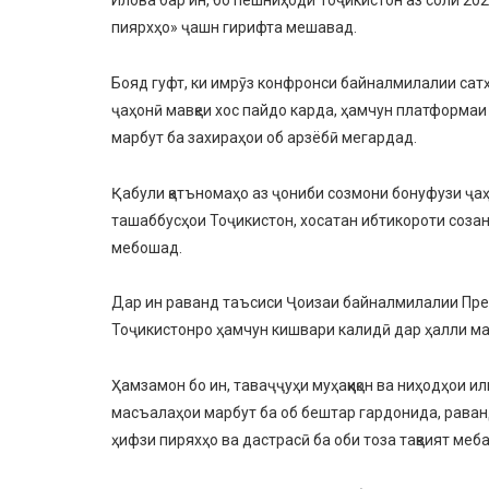
пиярхҳо» ҷашн гирифта мешавад.
Бояд гуфт, ки имрӯз конфронси байналмилалии са
ҷаҳонӣ мавқеи хос пайдо карда, ҳамчун платформа
марбут ба захираҳои об арзёбӣ мегардад.
Қабули қатъномаҳо аз ҷониби созмони бонуфузи ҷа
ташаббусҳои Тоҷикистон, хосатан ибтикороти соз
мебошад.
Дар ин раванд таъсиси Ҷоизаи байналмилалии През
Тоҷикистонро ҳамчун кишвари калидӣ дар ҳалли ма
Ҳамзамон бо ин, таваҷҷуҳи муҳаққиқон ва ниҳодҳои и
масъалаҳои марбут ба об бештар гардонида, раван
ҳифзи пиряхҳо ва дастрасӣ ба оби тоза тақвият меб