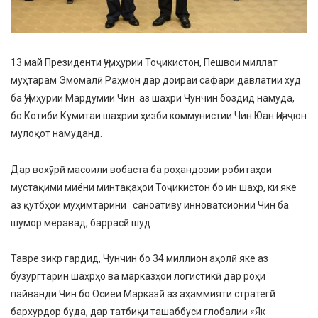
13 май Президенти Ҷумҳурии Тоҷикистон, Пешвои миллат
муҳтарам Эмомалӣ Раҳмон дар доираи сафари давлатии худ
ба Ҷумҳурии Мардумии Чин аз шаҳри Чунчин боздид намуда,
бо Котиби Кумитаи шаҳрии ҳизби коммунистии Чин Юан Ҷияҷюн
мулоқот намуданд.
Дар вохӯрӣ масоили вобаста ба роҳандозии робитаҳои
мустақими миёни минтақаҳои Тоҷикистон бо ин шаҳр, ки яке
аз қутбҳои муҳимтарини саноативу инноватсионии Чин ба
шумор меравад, баррасӣ шуд.
Тавре зикр гардид, Чунчин бо 34 миллион аҳолӣ яке аз
бузургтарин шаҳрҳо ва марказҳои логистикӣ дар роҳи
пайванди Чин бо Осиёи Марказӣ аз аҳаммияти стратегӣ
бархурдор буда, дар татбиқи ташаббуси глобалии «Як