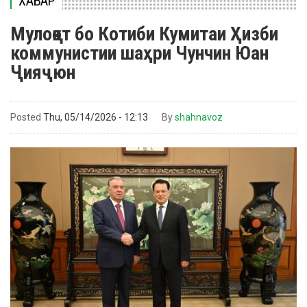
ХАБАР
Мулоқот бо Котиби Кумитаи Ҳизби
коммунистии шаҳри Чунчин Юан
Ҷияҷюн
Posted
Thu, 05/14/2026 - 12:13
By
shahnavoz