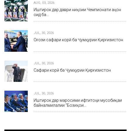
AUG, 03, 2026
Иштирок дар даври ниҳоии Чемпионати ҷаҳон
оид ба…
JUL, 30, 2026
Оғози сафари корӣ ба Ҷумҳурии Қирғизистон
JUL, 30, 2026
Сафари корӣ ба Ҷумҳурии Қирғизистон
JUL, 30, 2026
Иштирок дар маросими ифтитоҳи мусобиқаи
байналмилалии “Бозиҳои…