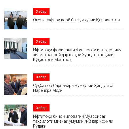
Хабар
Оғози сафари корӣ ба Ҷумҳурии Қазоқистон
Хабар
Ифтитоҳи фосилавии 4 иншооти истеҳсоливу
хизматрасонӣ дар шаҳри Хуҷанд ва ноҳияи
Кӯҳистони Мастчоҳ
Хабар
Суҳбат бо Сарвазири Ҷумҳурии Ҳиндустон
Нарендра Моди
Хабар
Ифтитоҳи бинои иловагии Муассисаи
таҳсилоти миёнаи умумии №3 дар ноҳияи
Рӯдакӣ