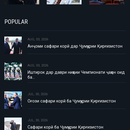
POPULAR
AUG, 03, 2026
Анҷоми сафари корӣ дар Ҷумҳурии Қирғизистон
AUG, 03, 2026
Иштирок дар даври ниҳоии Чемпионати ҷаҳон оид
ба…
JUL, 30, 2026
Оғози сафари корӣ ба Ҷумҳурии Қирғизистон
JUL, 30, 2026
Сафари корӣ ба Ҷумҳурии Қирғизистон