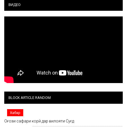
ВИДЕО
BLOCK ARTICLE RANDOM
Хабар
Оғози сафари корӣ дар вилояти Суғд