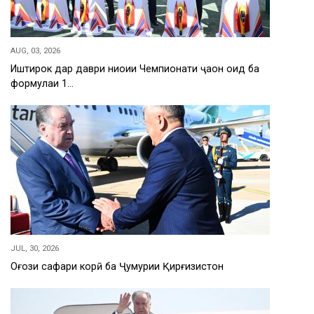
AUG, 03, 2026
Иштирок дар даври ниҳоии Чемпионати ҷаҳон оид ба
формулаи 1…
JUL, 30, 2026
Оғози сафари корӣ ба Ҷумҳурии Қирғизистон