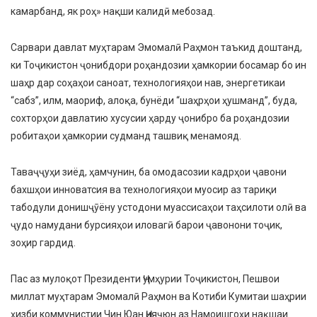
камарбанд, як роҳ» нақши калидӣ мебозад.
Сарвари давлат муҳтарам Эмомалӣ Раҳмон таъкид доштанд,
ки Тоҷикистон ҷонибдори роҳандозии ҳамкории босамар бо ин
шаҳр дар соҳаҳои саноат, технологияҳои нав, энергетикаи
“сабз”, илм, маориф, алоқа, бунёди “шаҳрҳои ҳушманд”, буда,
сохторҳои давлатию хусусии ҳарду ҷонибро ба роҳандозии
робитаҳои ҳамкории судманд ташвиқ менамояд.
Таваҷҷуҳи зиёд, ҳамчунин, ба омодасозии кадрҳои ҷавони
бахшҳои инноватсия ва технологияҳои муосир аз тариқи
табодули донишҷӯёну устодони муассисаҳои таҳсилоти олӣ ва
ҷудо намудани бурсияҳои иловагӣ барои ҷавонони тоҷик,
зоҳир гардид.
Пас аз мулоқот Президенти Ҷумҳурии Тоҷикистон, Пешвои
миллат муҳтарам Эмомалӣ Раҳмон ва Котиби Кумитаи шаҳрии
ҳизби коммунистии Чин Юан Ҷияҷюн аз Намоишгоҳи нақшаи