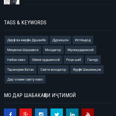
TAGS & KEYWORDS
Дирӯз ва имрӯзи Душанбе
Дурахшон
Истеъдод
Меҳмони Шаҳнавоз
Мондагор
Мусиқидармонӣ
Набзи наво
Ойини худшиносӣ
Роҳи шаб
Ганчур
Тараннуми Ватан
Савти мондагор
Фурӯғи Шашмақом
Дар олами савту наво
МО ДАР ШАБАКАҲОИ ИҶТИМОӢ