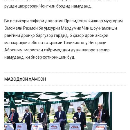
рушди шаҳрсозии Чонгчин боздид намуданд.
Ба ифтихори сафари давлатии Президенти кишвар муҳтарам
Эмомалӣ Раҳмон ба Ҷумҳурии Мардумии Чин шоу-намоиши
рангини дронҳо баргузор гардид. 5 ҳазор дрон аксҳои
манзараҳои зебо ва таърихии Тоҷикистону Чин, роҳи
Абрешим, меросҳои ғайримоддии ду кишварро тасвир
намуданд, ки бисёр хотирнишин буд.
МАВОДҲОИ ҲАМСОН