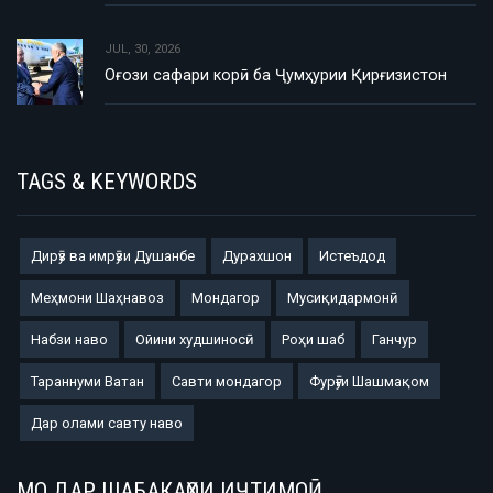
JUL, 30, 2026
Оғози сафари корӣ ба Ҷумҳурии Қирғизистон
TAGS & KEYWORDS
Дирӯз ва имрӯзи Душанбе
Дурахшон
Истеъдод
Меҳмони Шаҳнавоз
Мондагор
Мусиқидармонӣ
Набзи наво
Ойини худшиносӣ
Роҳи шаб
Ганчур
Тараннуми Ватан
Савти мондагор
Фурӯғи Шашмақом
Дар олами савту наво
МО ДАР ШАБАКАҲОИ ИҶТИМОӢ