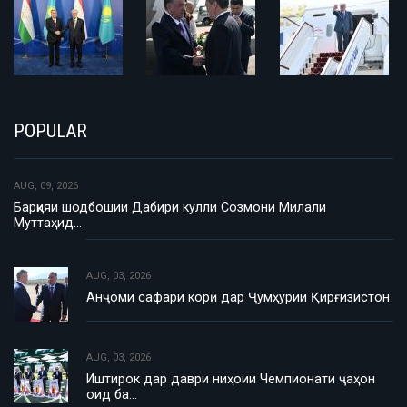
POPULAR
AUG, 09, 2026
Барқияи шодбошии Дабири кулли Созмони Милали
Муттаҳид…
AUG, 03, 2026
Анҷоми сафари корӣ дар Ҷумҳурии Қирғизистон
AUG, 03, 2026
Иштирок дар даври ниҳоии Чемпионати ҷаҳон
оид ба…