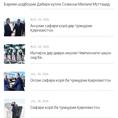
Барқияи шодбошии Дабири кулли Созмони Милали Муттаҳид…
AUG, 03, 2026
Анҷоми сафари корӣ дар Ҷумҳурии
Қирғизистон
AUG, 03, 2026
Иштирок дар даври ниҳоии Чемпионати ҷаҳон
оид ба…
JUL, 30, 2026
Оғози сафари корӣ ба Ҷумҳурии Қирғизистон
JUL, 30, 2026
Сафари корӣ ба Ҷумҳурии Қирғизистон