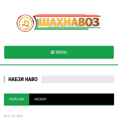
Skip
to
main
content
MENU
НАБЗИ НАВО
POPULAR
RECENT
AUG, 09, 2026