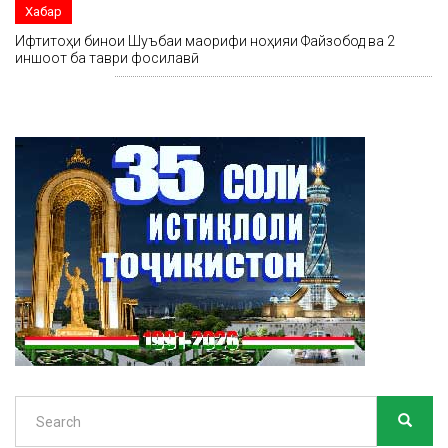
Хабар
Ифтитоҳи бинои Шуъбаи маорифи ноҳияи Файзобод ва 2
иншоот ба таври фосилавӣ
Search
SEARC
Search