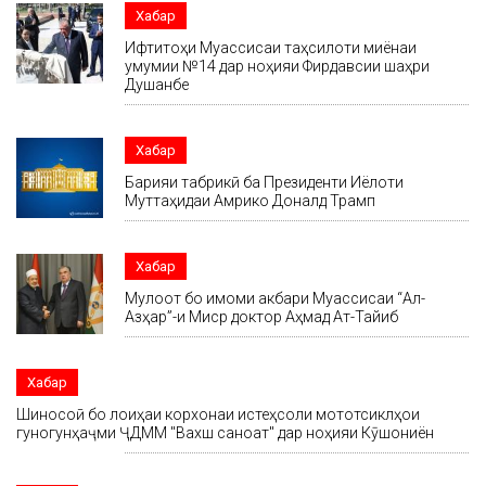
Хабар
Ифтитоҳи Муассисаи таҳсилоти миёнаи
умумии №14 дар ноҳияи Фирдавсии шаҳри
Душанбе
Хабар
Барқияи табрикӣ ба Президенти Иёлоти
Муттаҳидаи Амрико Доналд Трамп
Хабар
Мулоқот бо имоми акбари Муассисаи “Ал-
Азҳар”-и Миср доктор Аҳмад Ат-Тайиб
Хабар
Шиносоӣ бо лоиҳаи корхонаи истеҳсоли мототсиклҳои
гуногунҳаҷми ҶДММ "Вахш саноат" дар ноҳияи Кӯшониён