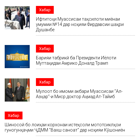
Хабар
Ифтитоҳи Муассисаи таҳсилоти миёнаи
умумии №14 дар ноҳияи Фирдавсии шаҳри
Душанбе
Хабар
Барқияи табрикӣ ба Президенти Иёлоти
Муттаҳидаи Амрико Доналд Трамп
Хабар
Мулоқот бо имоми акбари Муассисаи “Ал-
Азҳар”-и Миср доктор Аҳмад Ат-Тайиб
Хабар
Шиносоӣ бо лоиҳаи корхонаи истеҳсоли мототсиклҳои
гуногунҳаҷми ҶДММ "Вахш саноат" дар ноҳияи Кӯшониён