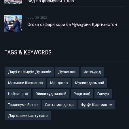
оид ба формулаи 1 дар…
JUL, 30, 2026
Оғози сафари корӣ ба Ҷумҳурии Қирғизистон
TAGS & KEYWORDS
Дирӯз ва имрӯзи Душанбе
Дурахшон
Истеъдод
Меҳмони Шаҳнавоз
Мондагор
Мусиқидармонӣ
Набзи наво
Ойини худшиносӣ
Роҳи шаб
Ганчур
Тараннуми Ватан
Савти мондагор
Фурӯғи Шашмақом
Дар олами савту наво