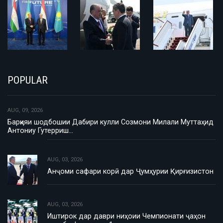
POPULAR
AUG, 09, 2026
Барқияи шодбошии Дабири кулли Созмони Милали Муттаҳид
Антониу Гутерриш…
AUG, 03, 2026
Анҷоми сафари корӣ дар Ҷумҳурии Қирғизистон
AUG, 03, 2026
Иштирок дар даври ниҳоии Чемпионати ҷаҳон