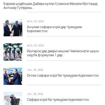
Барқияи шодбошии Дабири кулли Созмони Милали Муттаҳид
Антониу Гутерриш…
AUG, 03, 2026
Анҷоми сафари корӣ дар Ҷумҳурии
Қирғизистон
AUG, 03, 2026
Иштирок дар даври ниҳоии Чемпионати ҷаҳон
оид ба формулаи 1 дар…
JUL, 30, 2026
Оғози сафари корӣ ба Ҷумҳурии Қирғизистон
JUL, 30, 2026
Сафари корӣ ба Ҷумҳурии Қирғизистон