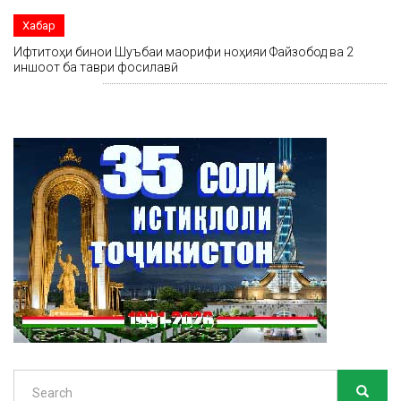
Хабар
Ифтитоҳи бинои Шуъбаи маорифи ноҳияи Файзобод ва 2
иншоот ба таври фосилавӣ
Search
SEARC
Search